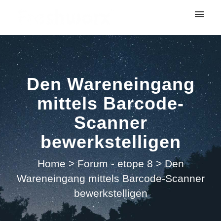
My tickets
Submit ticket
Den Wareneingang
Login
mittels Barcode-
Scanner
bewerkstelligen
Home
>
Forum - etope 8
>
Den
Wareneingang mittels Barcode-Scanner
bewerkstelligen