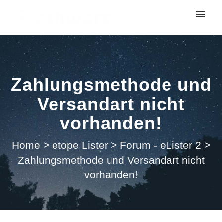
My tickets
Submit ticket
Zahlungsmethode und
Login
Versandart nicht
vorhanden!
Home
>
etope Lister
>
Forum - eLister 2
>
Zahlungsmethode und Versandart nicht
vorhanden!