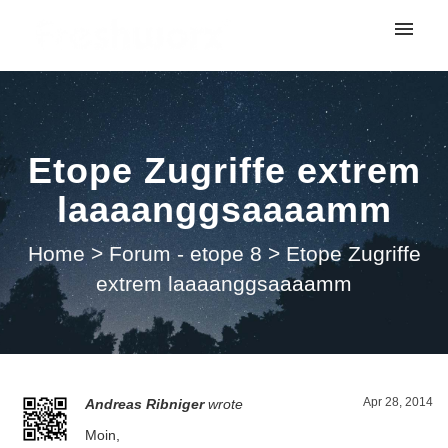
My tickets
Submit ticket
Etope Zugriffe extrem
Login
laaaanggsaaaamm
Home
>
Forum - etope 8
>
Etope Zugriffe
extrem laaaanggsaaaamm
Apr 28, 2014
Andreas Ribniger
wrote
Moin,