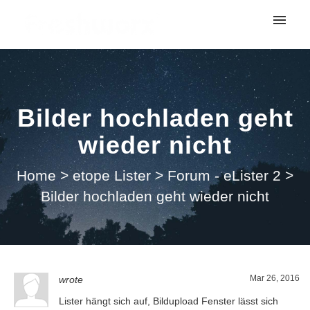
My tickets
Submit ticket
Bilder hochladen geht
Login
wieder nicht
Home
>
etope Lister
>
Forum - eLister 2
>
Bilder hochladen geht wieder nicht
Mar 26, 2016
wrote
Lister hängt sich auf, Bildupload Fenster lässt sich