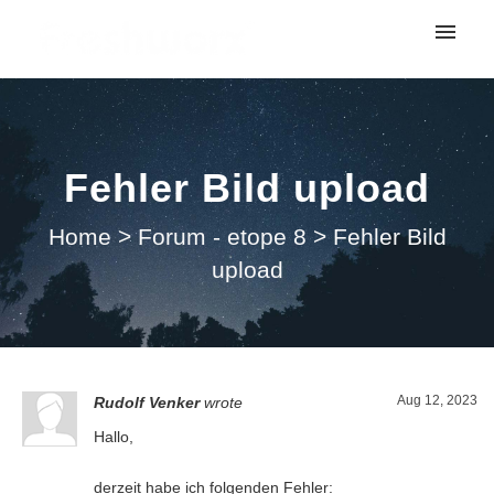
My tickets
Submit ticket
Fehler Bild upload
Login
Home
>
Forum - etope 8
>
Fehler Bild
upload
Aug 12, 2023
Rudolf Venker
wrote
Hallo,
derzeit habe ich folgenden Fehler: