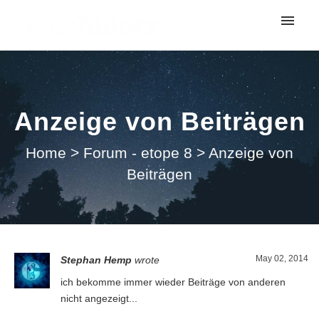
My tickets
Submit ticket
Anzeige von Beiträgen
Login
Home
>
Forum - etope 8
>
Anzeige von
Beiträgen
May 02, 2014
Stephan Hemp
wrote
ich bekomme immer wieder Beiträge von anderen
nicht angezeigt...