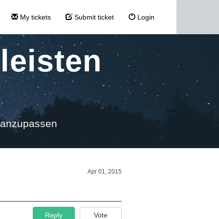
My tickets
Submit ticket
Login
leisten
n anzupassen
Apr 01, 2015
Reply
Vote