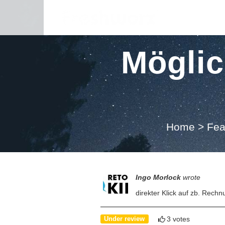
Möglic
Home
>
Fea
Ingo Morlock
wrote
direkter Klick auf zb. Rech
3 votes
Under review