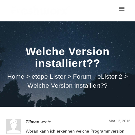
My tickets
Submit ticket
Welche Version
Login
installiert??
Home
>
etope Lister
>
Forum - eLister 2
>
Welche Version installiert??
Mar 12, 2016
Tilman
wrote
Woran kann ich erkennen welche Programmversion