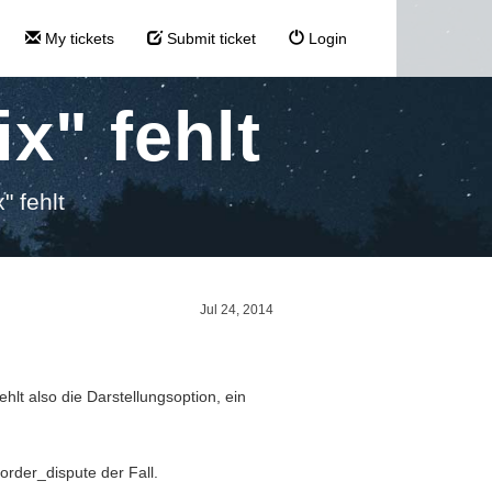
My tickets
Submit ticket
Login
x" fehlt
" fehlt
Jul 24, 2014
hlt also die Darstellungsoption, ein
 order_dispute der Fall.