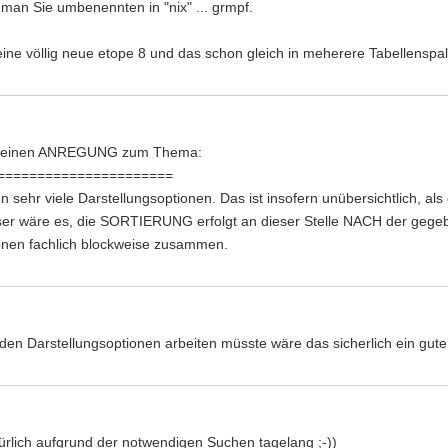
e man Sie umbenennten in "nix" ... grmpf.
eine völlig neue etope 8 und das schon gleich in meherere Tabellenspalt
och einen ANREGUNG zum Thema:
======================
on sehr viele Darstellungsoptionen. Das ist insofern unübersichtlich, a
sser wäre es, die SORTIERUNG erfolgt an dieser Stelle NACH der g
ionen fachlich blockweise zusammen.
en Darstellungsoptionen arbeiten müsste wäre das sicherlich ein gute
ürlich aufgrund der notwendigen Suchen tagelang ;-))