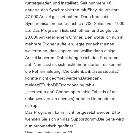
runtergeladen und installiert. Seit nunmehr 48 H
dauerte das Synchronisieren mit Ebay, da wir dort
47.000 Artikel gelistet haben. Dann brach die
Synchronisation heute nach ca. 700 Seiten von 1000
ab. Das Programm ließ sich öffnen und zeigte ca.
20.000 Artikel in einem Ordner. Den wollte ich nun in
mehrere Ordner aufteilen, legte zunächst einen
weiteren an, das klappte und wolllte dann einige
Artikel kopieren. Dabei hängte sich das Programm
auf. Nun lässt es sich nicht mehr starten, es kommt
die Fehlermeldung:“Die Datenbank „listerstup.dat“
konnte nicht geöffnet werden.Datenbank
meldet:ETurboDBError:opening table
„listersetup.dat“:Cannot open table.Table is of an
unknown version (level>5) or table file header is
currupt
Das Programm kann nicht fortgesetzt werden.Bitte
wenden Sie sich an das Supportforum.Die Seite wird
nun automatisch geöffnet.“
Was kann ich jetzt tun ??