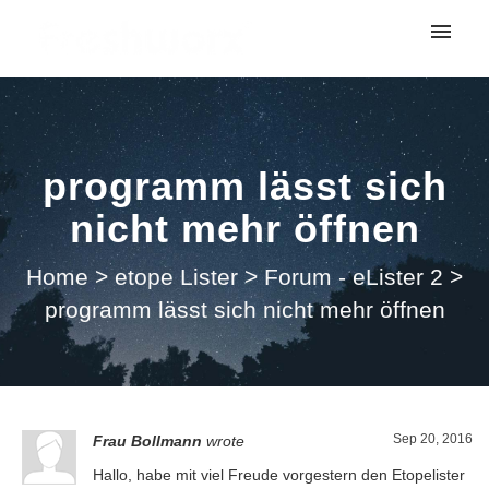
My tickets
Submit ticket
programm lässt sich
Login
nicht mehr öffnen
Home
>
etope Lister
>
Forum - eLister 2
>
programm lässt sich nicht mehr öffnen
Sep 20, 2016
Frau Bollmann
wrote
Hallo, habe mit viel Freude vorgestern den Etopelister