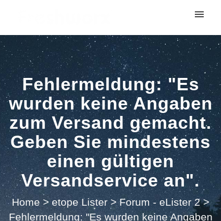
My tickets
Submit ticket
Fehlermeldung: "Es
Login
wurden keine Angaben
zum Versand gemacht.
Geben Sie mindestens
einen gültigen
Versandservice an".
Home
>
etope Lister
>
Forum - eLister 2
>
Fehlermeldung: "Es wurden keine Angaben