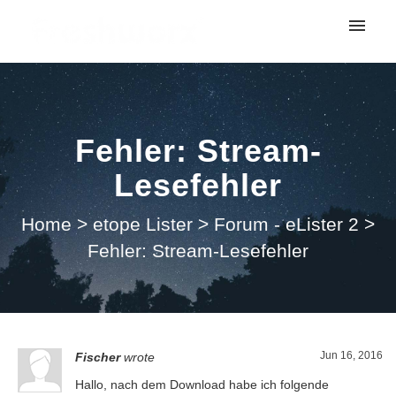
My tickets
Submit ticket
Fehler: Stream-
Login
Lesefehler
Home
>
etope Lister
>
Forum - eLister 2
>
Fehler: Stream-Lesefehler
Jun 16, 2016
Fischer
wrote
Hallo, nach dem Download habe ich folgende