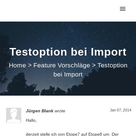
My tickets
Submit ticket
Testoption bei Import
Login
Home
>
Feature Vorschläge
>
Testoption
bei Import
Jan 07, 2014
Jürgen Blank
wrote
Hallo,
derzeit stelle ich von Etope7 auf Etope8 um. Der