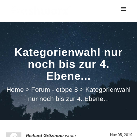
My tickets
Submit ticket
Kategorienwahl nur
Login
noch bis zur 4.
Ebene...
Home
>
Forum - etope 8
>
Kategorienwahl
nur noch bis zur 4. Ebene...
Nov 05, 2019
Richard Grözinger
wrote