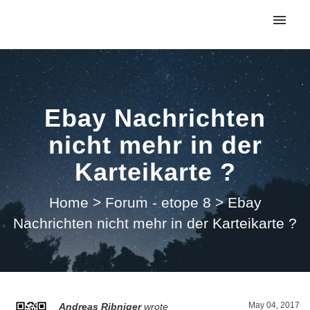
My tickets
Submit ticket
Ebay Nachrichten
Login
nicht mehr in der
Karteikarte ?
Home
>
Forum - etope 8
>
Ebay
Nachrichten nicht mehr in der Karteikarte ?
May 04, 2017
Andreas Ribniger
wrote