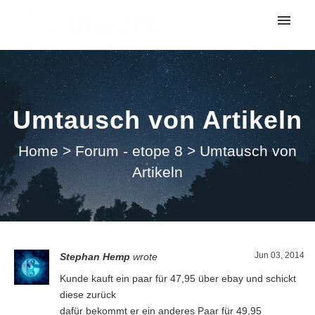
My tickets
Submit ticket
Umtausch von Artikeln
Login
Home
>
Forum - etope 8
>
Umtausch von
Artikeln
Jun 03, 2014
Stephan Hemp
wrote
Kunde kauft ein paar für 47,95 über ebay und schickt
diese zurück
dafür bekommt er ein anderes Paar für 49,95