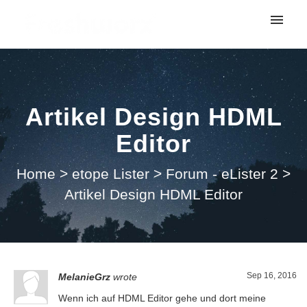
My tickets
Submit ticket
Artikel Design HDML
Login
Editor
Home
>
etope Lister
>
Forum - eLister 2
>
Artikel Design HDML Editor
Sep 16, 2016
MelanieGrz
wrote
Wenn ich auf HDML Editor gehe und dort meine