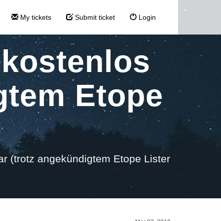
My tickets
Submit ticket
Login
 kostenlos
igtem Etope
ar (trotz angekündigtem Etope Lister