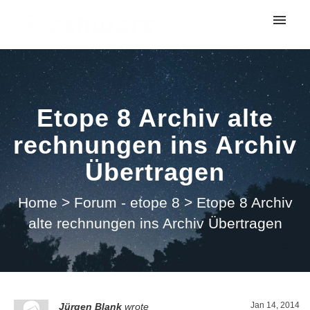
My tickets
Submit ticket
Etope 8 Archiv alte
Login
rechnungen ins Archiv
Übertragen
Home
>
Forum - etope 8
>
Etope 8 Archiv
alte rechnungen ins Archiv Übertragen
Jan 14, 2014
Jürgen Blank
wrote