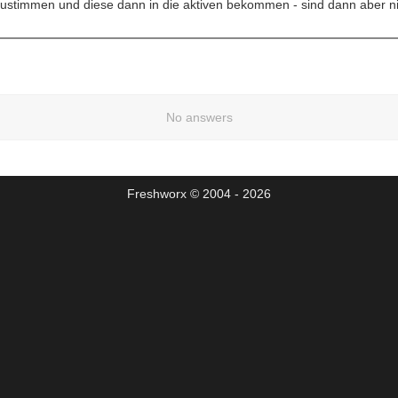
stimmen und diese dann in die aktiven bekommen - sind dann aber ni
No answers
Freshworx © 2004 - 2026