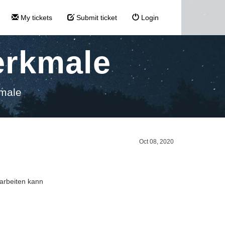
My tickets
Submit ticket
Login
erkmale
kmale
Oct 08, 2020
earbeiten kann