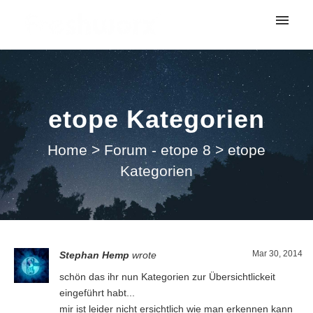
My tickets
Submit ticket
etope Kategorien
Login
Home
>
Forum - etope 8
>
etope
Kategorien
Mar 30, 2014
Stephan Hemp
wrote
schön das ihr nun Kategorien zur Übersichtlickeit
eingeführt habt...
mir ist leider nicht ersichtlich wie man erkennen kann