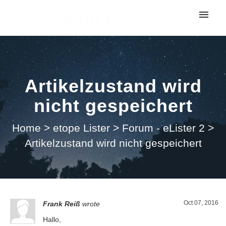
My tickets
Submit ticket
Artikelzustand wird
Login
nicht gespeichert
Home
>
etope Lister
>
Forum - eLister 2
>
Artikelzustand wird nicht gespeichert
Oct 07, 2016
Frank Reiß
wrote
Hallo,