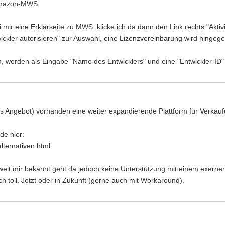
-Amazon-MWS
i mir eine Erklärseite zu MWS, klicke ich da dann den Link rechts "Ak
twickler autorisieren" zur Auswahl, eine Lizenzvereinbarung wird hingege
 an, werden als Eingabe "Name des Entwicklers" und eine "Entwickler-ID"
alls Angebot) vorhanden eine weiter expandierende Plattform für Verkäu
de hier:
lternativen.html
weit mir bekannt geht da jedoch keine Unterstützung mit einem exern
h toll. Jetzt oder in Zukunft (gerne auch mit Workaround).