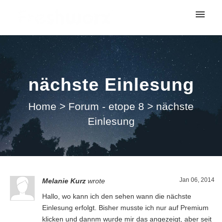
My tickets
Submit ticket
nächste Einlesung
Login
Home
>
Forum - etope 8
>
nächste
Einlesung
Jan 06, 2014
Melanie Kurz
wrote
Hallo, wo kann ich den sehen wann die nächste
Einlesung erfolgt. Bisher musste ich nur auf Premium
klicken und dannm wurde mir das angezeigt, aber seit