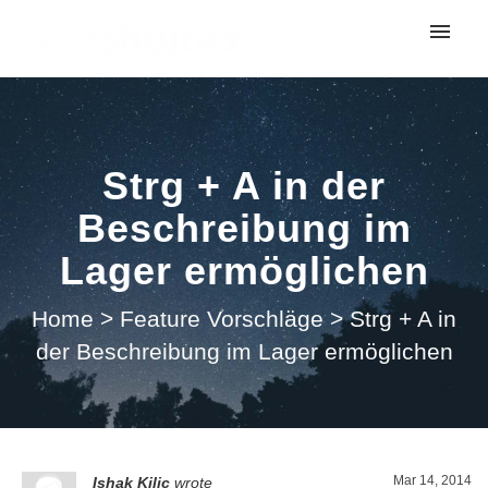
My tickets
Submit ticket
Strg + A in der
Login
Beschreibung im
Lager ermöglichen
Home
>
Feature Vorschläge
>
Strg + A in
der Beschreibung im Lager ermöglichen
Mar 14, 2014
Ishak Kilic
wrote