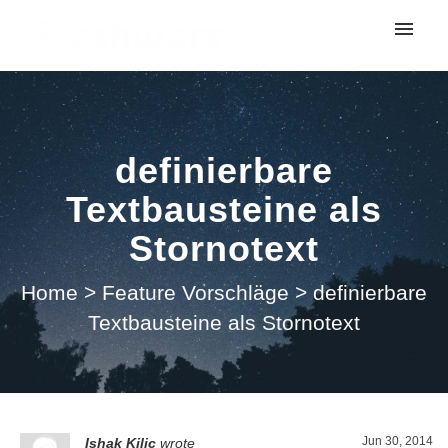
My tickets
Submit ticket
definierbare
Login
Textbausteine als
Stornotext
Home
>
Feature Vorschläge
>
definierbare
Textbausteine als Stornotext
Jun 30, 2014
Ishak Kilic
wrote