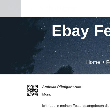
Ebay Fe
Home
>
F
Andreas Ribniger
wrote
Moin,
ich habe in meinen Festpreisangeboten die 